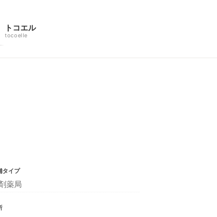
トコエル
tocoelle
舗タイプ
剤薬局
所