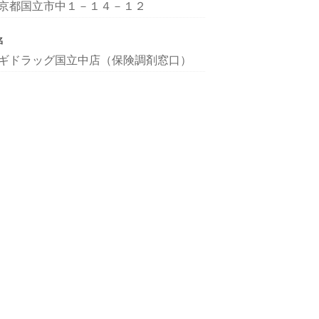
京都国立市中１－１４－１２
名
ギドラッグ国立中店（保険調剤窓口）