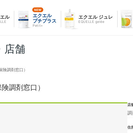
エクエル
クエル
エクエル ジュレ
プチプラス
LLE
EQUELLE gelée
Petit+
・店舗
保険調剤窓口）
保険調剤窓口）
店
調
住