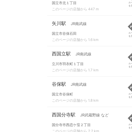
国立市北１丁目
ル
を
このページの店舗から 447 m
矢川駅
JR南武線
国立市谷保石田
ル
を
このページの店舗から 1.6 km
西国立駅
JR南武線
立川市羽衣町１丁目
ル
を
このページの店舗から 1.7 km
谷保駅
JR南武線
国立市谷保町
ル
を
このページの店舗から 1.8 km
西国分寺駅
JR武蔵野線 など
国分寺市西恋ケ窪２丁目
ル
を
このページの店舗から 2.2 km