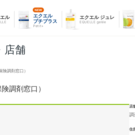
エクエル
クエル
エクエル ジュレ
プチプラス
LLE
EQUELLE gelée
Petit+
・店舗
保険調剤窓口）
保険調剤窓口）
店
調
住