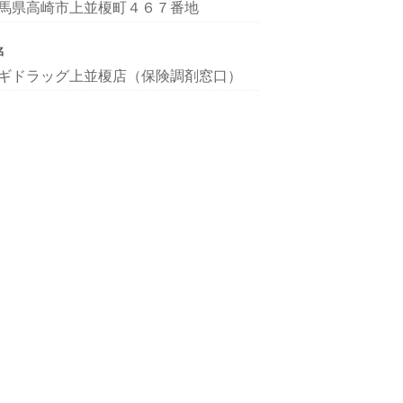
馬県高崎市上並榎町４６７番地
名
ギドラッグ上並榎店（保険調剤窓口）