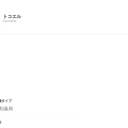
トコエル
tocoelle
舗タイプ
剤薬局
所