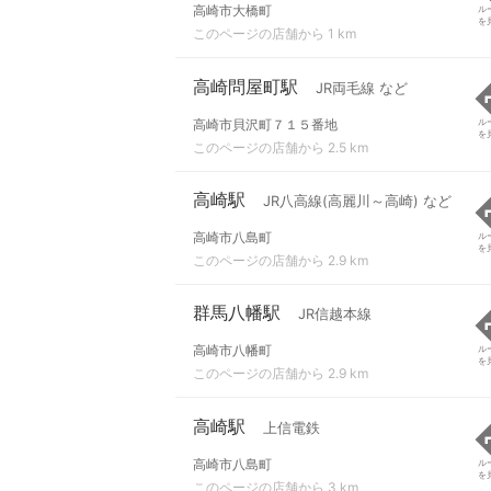
高崎市大橋町
ル
を
このページの店舗から 1 km
高崎問屋町駅
JR両毛線 など
高崎市貝沢町７１５番地
ル
を
このページの店舗から 2.5 km
高崎駅
JR八高線(高麗川～高崎) など
高崎市八島町
ル
を
このページの店舗から 2.9 km
群馬八幡駅
JR信越本線
高崎市八幡町
ル
を
このページの店舗から 2.9 km
高崎駅
上信電鉄
高崎市八島町
ル
を
このページの店舗から 3 km