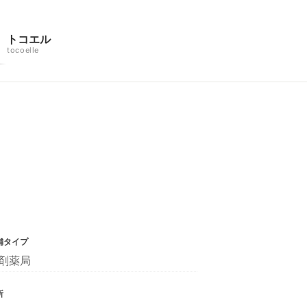
トコエル
tocoelle
舗タイプ
剤薬局
所