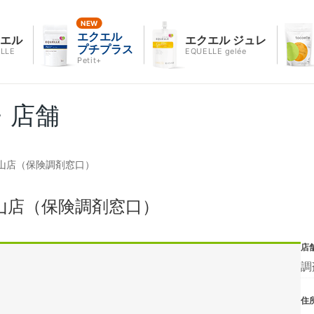
エクエル
クエル
エクエル ジュレ
プチプラス
LLE
EQUELLE gelée
Petit+
・店舗
山店（保険調剤窓口）
山店（保険調剤窓口）
店
調
住