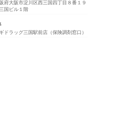
阪府大阪市淀川区西三国四丁目８番１９
三国ビル１階
名
ギドラッグ三国駅前店（保険調剤窓口）