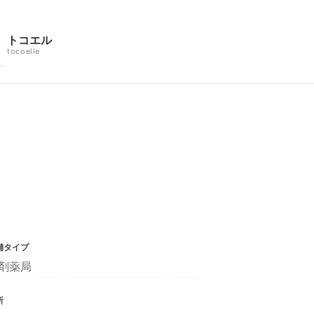
トコエル
tocoelle
舗タイプ
剤薬局
所