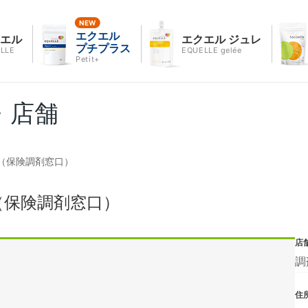
エクエル
クエル
エクエル ジュレ
プチプラス
LLE
EQUELLE gelée
Petit+
・店舗
（保険調剤窓口）
（保険調剤窓口）
店
調
住