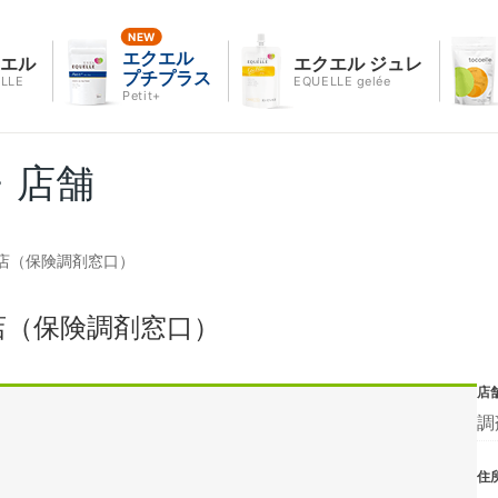
エクエル
クエル
エクエル ジュレ
プチプラス
LLE
EQUELLE gelée
Petit+
・店舗
店（保険調剤窓口）
店（保険調剤窓口）
店
調
住