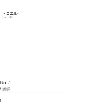
トコエル
tocoelle
舗タイプ
剤薬局
所