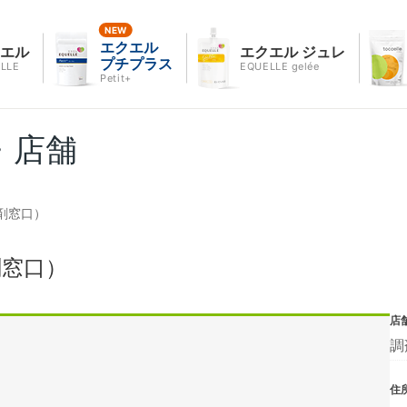
エクエル
クエル
エクエル ジュレ
プチプラス
LLE
EQUELLE gelée
Petit+
・店舗
剤窓口）
剤窓口）
店
調
住