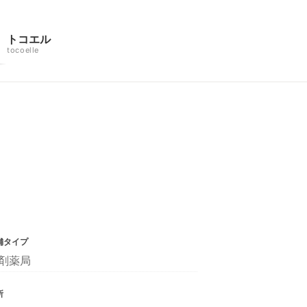
トコエル
tocoelle
舗タイプ
剤薬局
所