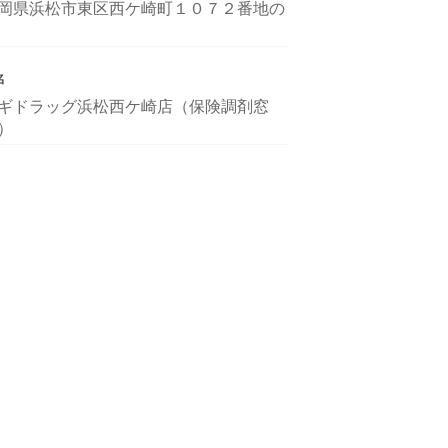
岡県浜松市東区西ケ崎町１０７２番地の
名
ギドラッグ浜松西ケ崎店（保険調剤窓
）