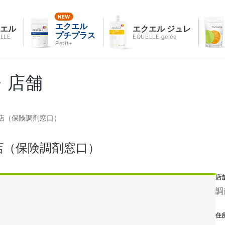
エクエル
クエル
エクエル ジュレ
プチプラス
LLE
EQUELLE gelée
Petit+
・店舗
店（保険調剤窓口）
店（保険調剤窓口）
店
調
住