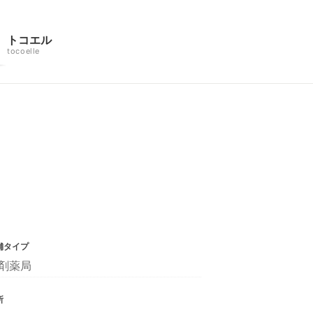
トコエル
tocoelle
舗タイプ
剤薬局
所