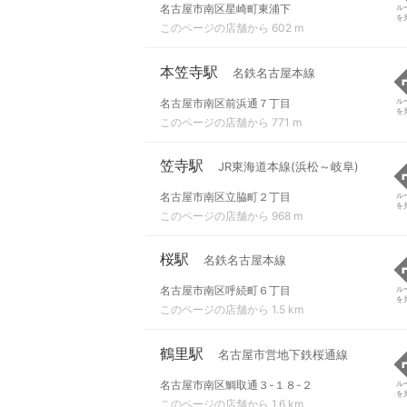
名古屋市南区星崎町東浦下
ル
を
このページの店舗から 602 m
本笠寺駅
名鉄名古屋本線
名古屋市南区前浜通７丁目
ル
を
このページの店舗から 771 m
笠寺駅
JR東海道本線(浜松～岐阜)
名古屋市南区立脇町２丁目
ル
を
このページの店舗から 968 m
桜駅
名鉄名古屋本線
名古屋市南区呼続町６丁目
ル
を
このページの店舗から 1.5 km
鶴里駅
名古屋市営地下鉄桜通線
名古屋市南区鯛取通３-１８-２
ル
を
このページの店舗から 1.6 km