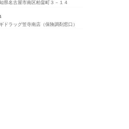
知県名古屋市南区粕畠町３－１４
名
ギドラッグ笠寺南店（保険調剤窓口）