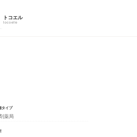
トコエル
tocoelle
舗タイプ
剤薬局
所