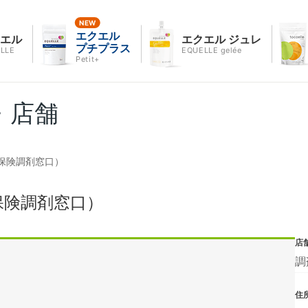
エクエル
クエル
エクエル ジュレ
プチプラス
LLE
EQUELLE gelée
Petit+
・店舗
保険調剤窓口）
保険調剤窓口）
店
調
住