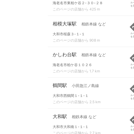
海老名市東柏ケ谷２-３０-２８
ル
を
このページの店舗から 425 m
相模大塚駅
相鉄本線 など
大和市桜森３-１-１
ル
を
このページの店舗から 908 m
かしわ台駅
相鉄本線 など
海老名市柏ケ谷１０２６
ル
を
このページの店舗から 1.7 km
鶴間駅
小田急江ノ島線
大和市西鶴間１-１-１
ル
を
このページの店舗から 2.5 km
大和駅
相鉄本線 など
大和市大和南１-１-１
ル
を
このページの店舗から 2.7 km