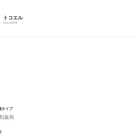
トコエル
tocoelle
舗タイプ
剤薬局
所