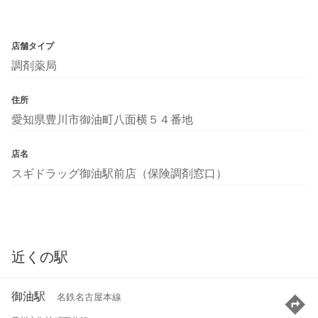
店舗タイプ
調剤薬局
住所
愛知県豊川市御油町八面横５４番地
店名
スギドラッグ御油駅前店（保険調剤窓口）
近くの駅
御油駅
名鉄名古屋本線