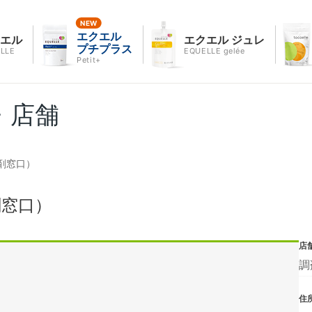
エクエル
クエル
エクエル ジュレ
プチプラス
LLE
EQUELLE gelée
Petit+
・店舗
剤窓口）
剤窓口）
店
調
住