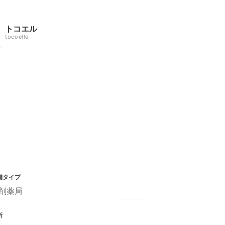
トコエル
tocoelle
舗タイプ
剤薬局
所