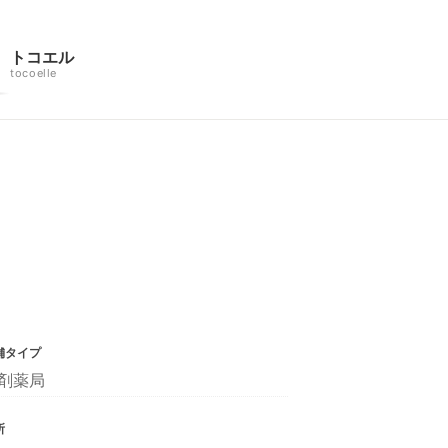
トコエル
tocoelle
舗タイプ
剤薬局
所