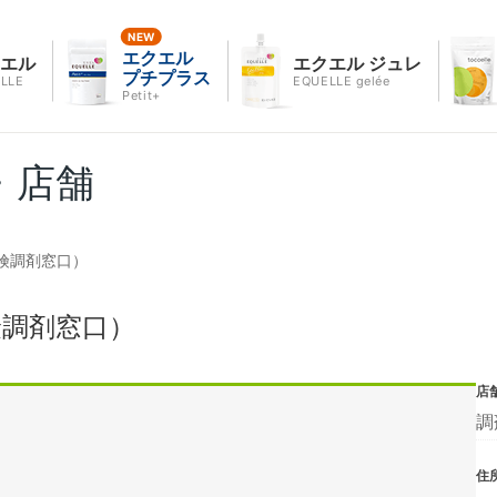
エクエル
クエル
エクエル ジュレ
プチプラス
LLE
EQUELLE gelée
Petit+
・店舗
険調剤窓口）
険調剤窓口）
店
調
住