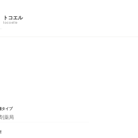
トコエル
tocoelle
舗タイプ
剤薬局
所