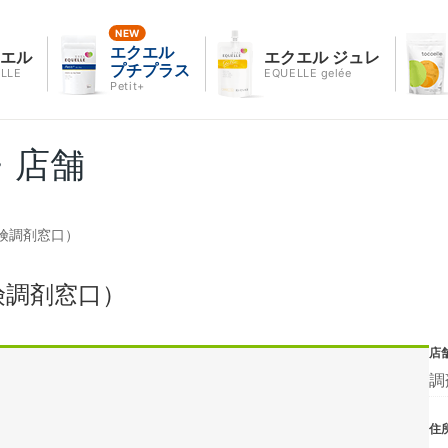
エクエル
クエル
エクエル ジュレ
プチプラス
LLE
EQUELLE gelée
Petit+
・店舗
険調剤窓口）
険調剤窓口）
店
調
住