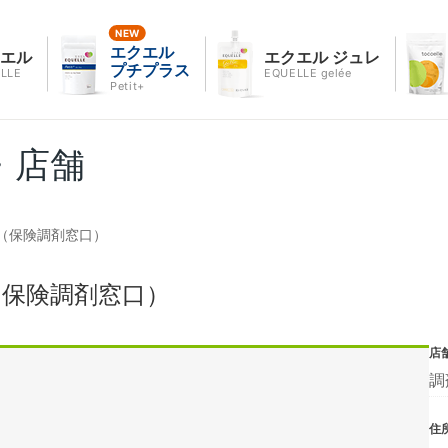
エクエル
クエル
エクエル ジュレ
プチプラス
LLE
EQUELLE gelée
Petit+
・店舗
（保険調剤窓口）
（保険調剤窓口）
店
調
住