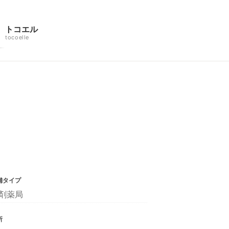
トコエル
tocoelle
舗タイプ
剤薬局
所