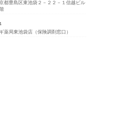
京都豊島区東池袋２－２２－１信越ビル
階
名
ギ薬局東池袋店（保険調剤窓口）