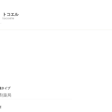
トコエル
tocoelle
舗タイプ
剤薬局
所