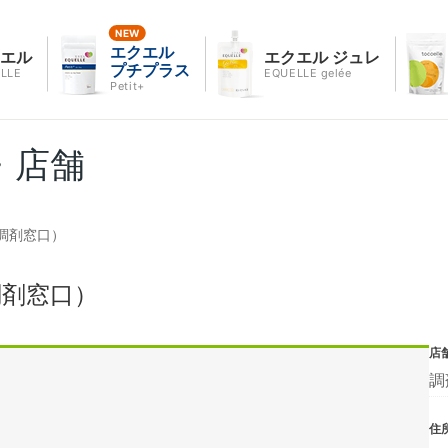
エクエル
クエル
エクエル ジュレ
プチプラス
LLE
EQUELLE gelée
Petit+
・店舗
調剤窓口）
調剤窓口）
店
調
住