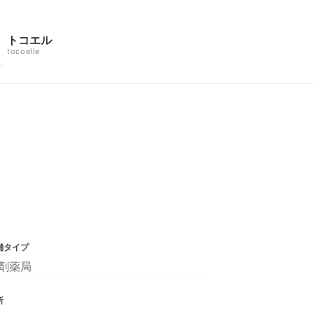
トコエル
tocoelle
舗タイプ
剤薬局
所