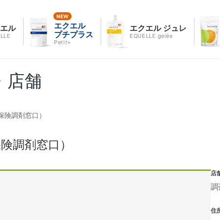
エクエル
クエル
エクエル ジュレ
プチプラス
LLE
EQUELLE gelée
Petit+
・店舗
保険調剤窓口）
保険調剤窓口）
店
調
住