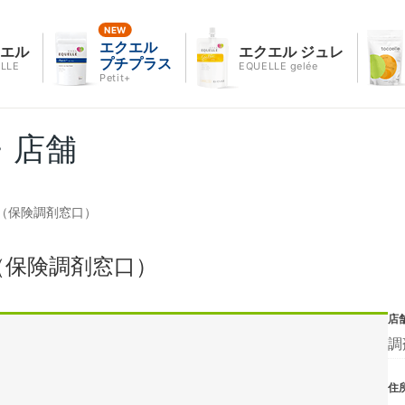
エクエル
クエル
エクエル ジュレ
プチプラス
LLE
EQUELLE gelée
Petit+
・店舗
（保険調剤窓口）
（保険調剤窓口）
店
調
住