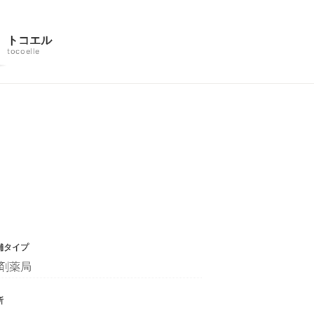
トコエル
tocoelle
舗タイプ
剤薬局
所