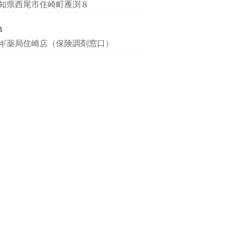
知県西尾市住崎町雁渕８
名
ギ薬局住崎店（保険調剤窓口）