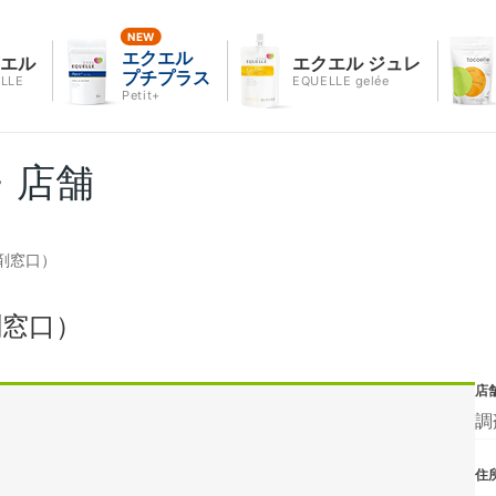
エクエル
クエル
エクエル ジュレ
プチプラス
LLE
EQUELLE gelée
Petit+
・店舗
剤窓口）
剤窓口）
店
調
住