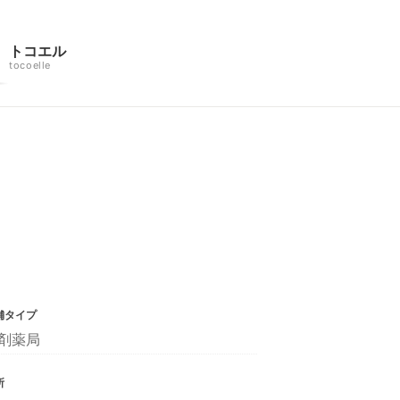
トコエル
tocoelle
舗タイプ
剤薬局
所