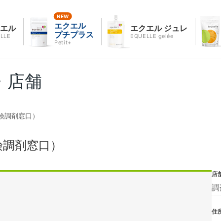
エクエル
クエル
エクエル ジュレ
プチプラス
LLE
EQUELLE gelée
Petit+
・店舗
険調剤窓口）
険調剤窓口）
店
調
住