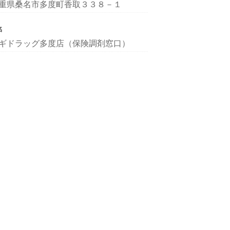
重県桑名市多度町香取３３８－１
名
ギドラッグ多度店（保険調剤窓口）