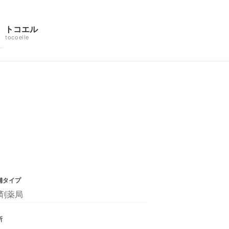
トコエル
tocoelle
舗タイプ
剤薬局
所