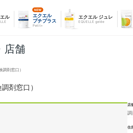
エクエル
クエル
エクエル ジュレ
プチプラス
LLE
EQUELLE gelée
Petit+
・店舗
険調剤窓口）
険調剤窓口）
店
調
住