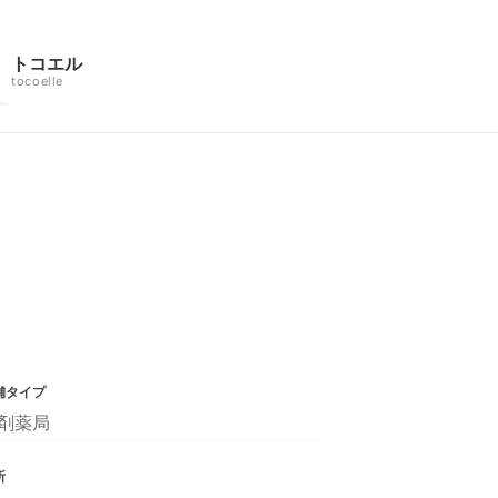
トコエル
tocoelle
舗タイプ
剤薬局
所