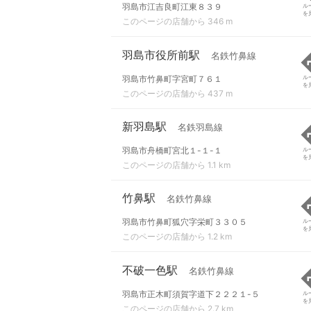
羽島市江吉良町江東８３９
ル
を
このページの店舗から 346 m
羽島市役所前駅
名鉄竹鼻線
羽島市竹鼻町字宮町７６１
ル
を
このページの店舗から 437 m
新羽島駅
名鉄羽島線
羽島市舟橋町宮北１-１-１
ル
を
このページの店舗から 1.1 km
竹鼻駅
名鉄竹鼻線
羽島市竹鼻町狐穴字栄町３３０５
ル
を
このページの店舗から 1.2 km
不破一色駅
名鉄竹鼻線
羽島市正木町須賀字道下２２２１-５
ル
を
このページの店舗から 2.7 km