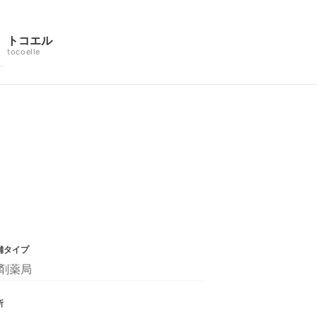
トコエル
tocoelle
舗タイプ
剤薬局
所