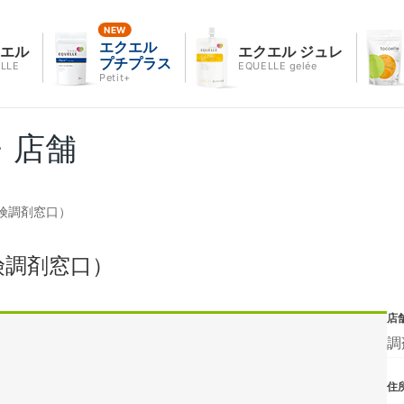
エクエル
クエル
エクエル ジュレ
プチプラス
LLE
EQUELLE gelée
Petit+
・店舗
険調剤窓口）
険調剤窓口）
店
調
住