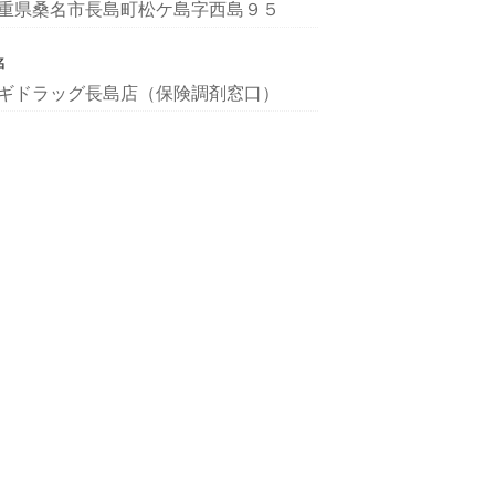
重県桑名市長島町松ケ島字西島９５
名
ギドラッグ長島店（保険調剤窓口）