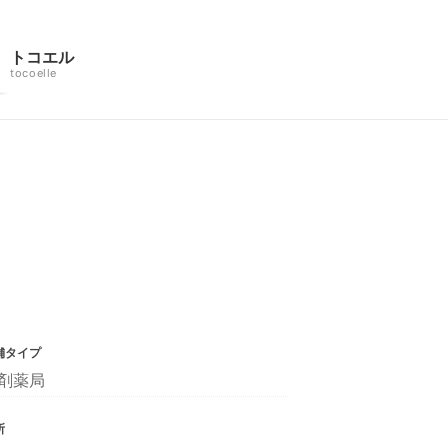
トコエル
tocoelle
舗タイプ
剤薬局
所