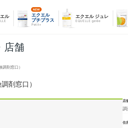
エクエル
クエル
エクエル ジュレ
プチプラス
LLE
EQUELLE gelée
Petit+
・店舗
険調剤窓口）
険調剤窓口）
店
調
住