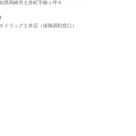
知県岡崎市土井町字柳ヶ坪６
名
ギドラッグ土井店（保険調剤窓口）