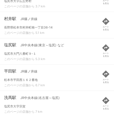
塩尻市大字広丘野村
ルート
を見る
このページの店舗から 3.7 km
村井駅
JR篠ノ井線
長野県松本市村井町南一丁目36-14
ルート
を見る
このページの店舗から 5.1 km
塩尻駅
JR中央本線(東京～塩尻) など
塩尻市大門八番町９-１
ルート
を見る
このページの店舗から 5.3 km
平田駅
JR篠ノ井線
松本市平田西１６２番地
ルート
を見る
このページの店舗から 6.7 km
洗馬駅
JR中央本線(名古屋～塩尻)
塩尻市大字宗賀
ルート
を見る
このページの店舗から 7 km