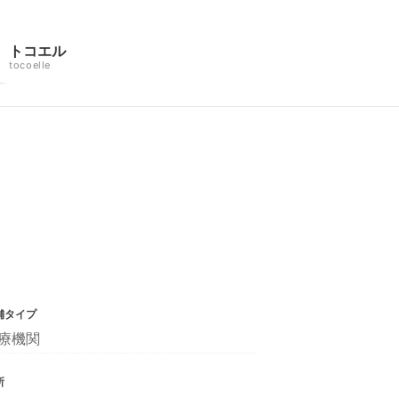
トコエル
tocoelle
舗タイプ
療機関
所