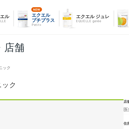
エクエル
クエル
エクエル ジュレ
プチプラス
LLE
EQUELLE gelée
Petit+
・店舗
ニック
ニック
店
医
住