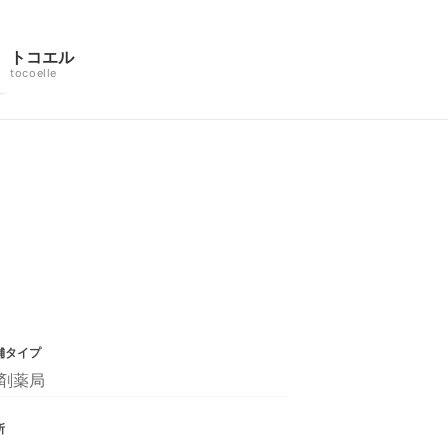
トコエル
tocoelle
舗タイプ
剤薬局
所