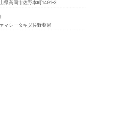
山県高岡市佐野本町1491-2
名
ァマシータキダ佐野薬局