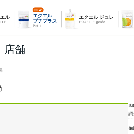
エクエル
クエル
エクエル ジュレ
プチプラス
LLE
EQUELLE gelée
Petit+
・店舗
局
局
店
調
住