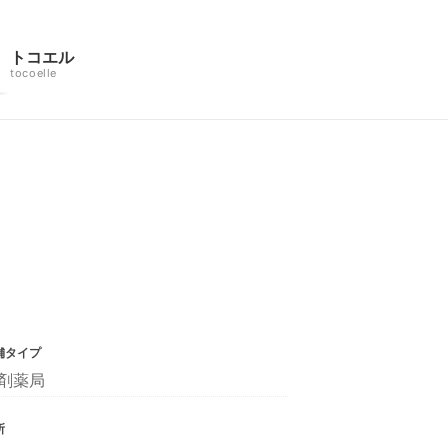
トコエル
tocoelle
舗タイプ
剤薬局
所