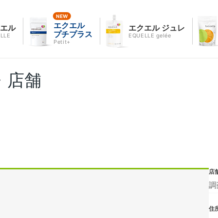
エクエル
クエル
エクエル ジュレ
プチプラス
LLE
EQUELLE gelée
Petit+
・店舗
店
調
住