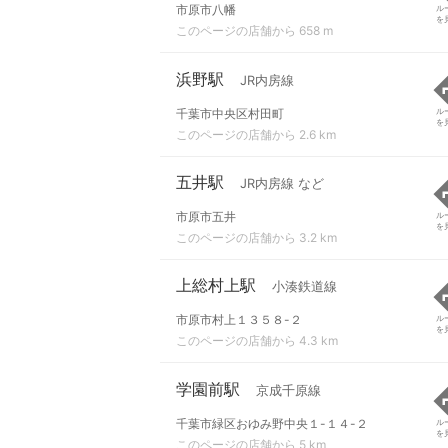
市原市八幡
ル
を
このページの店舗から 658 m
浜野駅
JR内房線
千葉市中央区村田町
ル
を
このページの店舗から 2.6 km
五井駅
JR内房線 など
市原市五井
ル
を
このページの店舗から 3.2 km
上総村上駅
小湊鉄道線
市原市村上１３５８-２
ル
を
このページの店舗から 4.3 km
学園前駅
京成千原線
千葉市緑区おゆみ野中央１-１４-２
ル
を
このページの店舗から 5 km