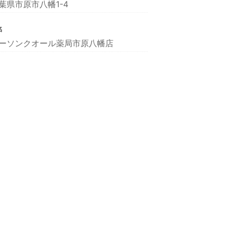
葉県市原市八幡1-4
名
ーソンクオール薬局市原八幡店