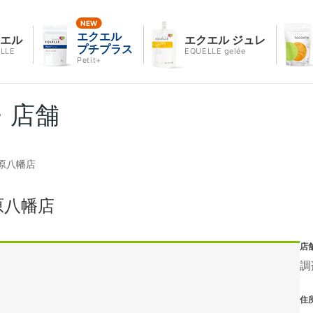
エクエル
クエル
エクエル ジュレ
プチプラス
LLE
EQUELLE gelée
Petit+
・店舗
原八幡店
原八幡店
店
調
住