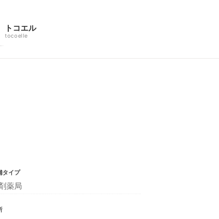
トコエル
tocoelle
舗タイプ
剤薬局
所