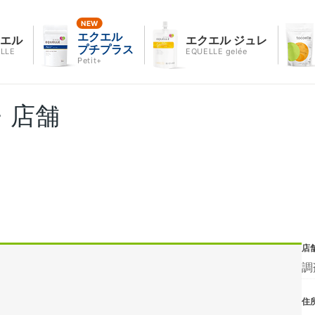
エクエル
クエル
エクエル ジュレ
プチプラス
LLE
EQUELLE gelée
Petit+
・店舗
店
調
住