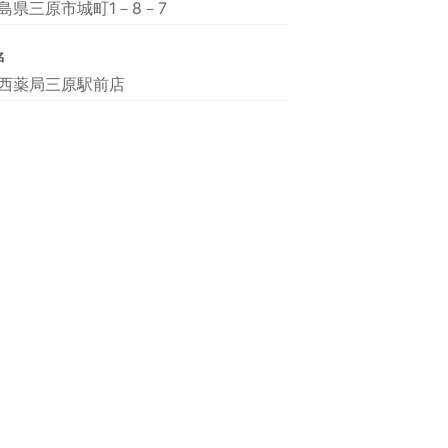
島県三原市城町1－8－7
名
西薬局三原駅前店