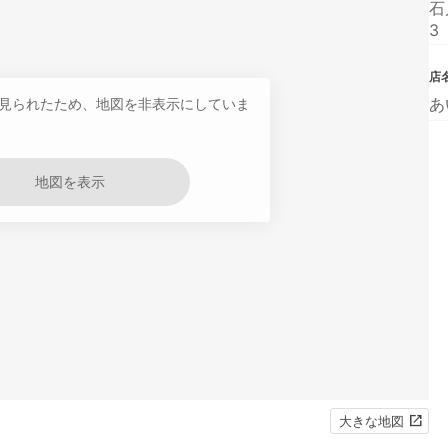
石
3
店
あ
見られたため、地図を非表示にしていま
地図を表示
大きな地図