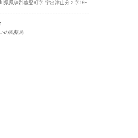
川県鳳珠郡能登町字 宇出津山分２字19-
名
いの風薬局