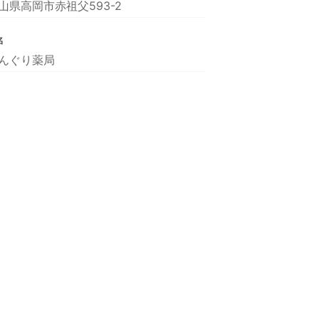
山県高岡市赤祖父593-2
名
んぐり薬局