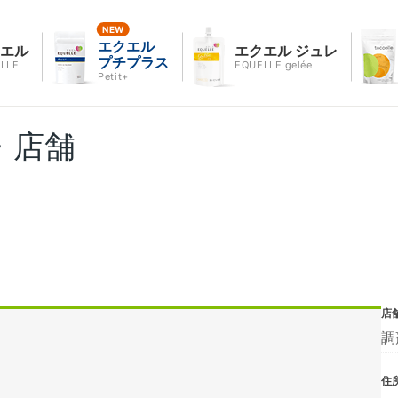
エクエル
クエル
エクエル ジュレ
プチプラス
LLE
EQUELLE gelée
Petit+
・店舗
店
調
住