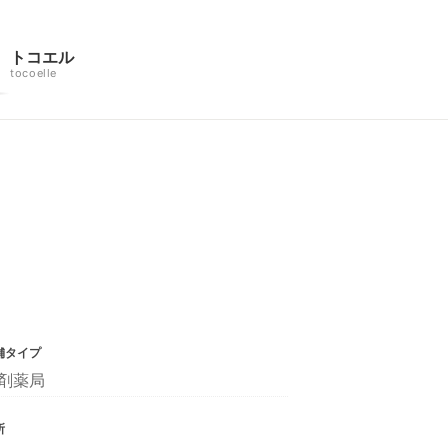
トコエル
tocoelle
舗タイプ
剤薬局
所