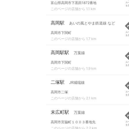
富山県高岡市下黒田1872番地
ル
を
このページの店舗から 1.1 km
高岡駅
あいの風とやま鉄道線 など
高岡市下関町
ル
を
このページの店舗から 1.7 km
高岡駅駅
万葉線
高岡市下関町
ル
を
このページの店舗から 1.9 km
二塚駅
JR城端線
高岡市二塚
ル
を
このページの店舗から 2.1 km
末広町駅
万葉線
高岡市宮脇町１００３番地先
ル
を
このページの店舗から 2.2 km