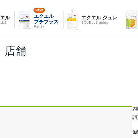
エクエル
クエル
エクエル ジュレ
プチプラス
LLE
EQUELLE gelée
Petit+
・店舗
店
調
住