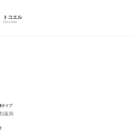
トコエル
tocoelle
舗タイプ
剤薬局
所