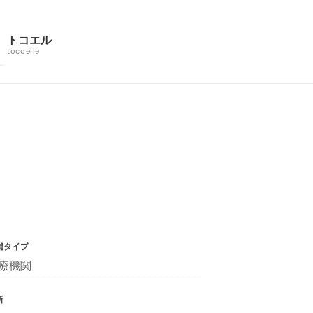
トコエル
tocoelle
舗タイプ
療機関
所