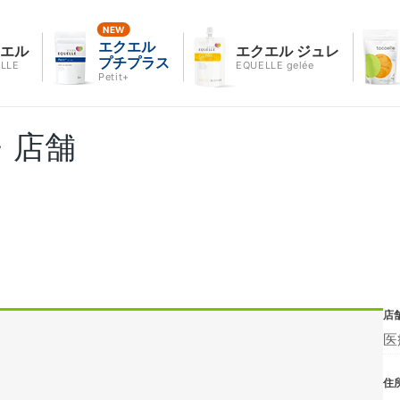
エクエル
クエル
エクエル ジュレ
プチプラス
LLE
EQUELLE gelée
Petit+
・店舗
店
医
住