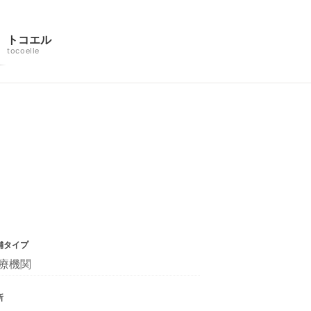
トコエル
tocoelle
舗タイプ
療機関
所