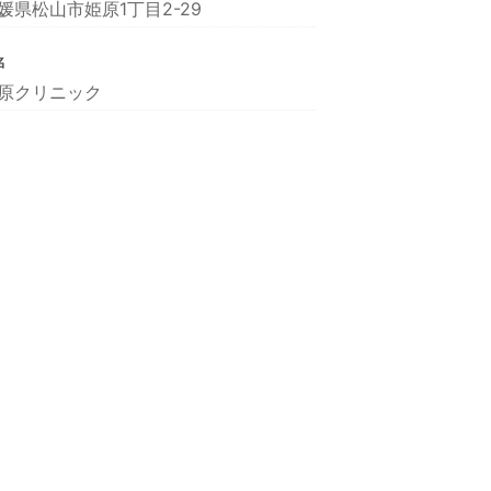
媛県松山市姫原1丁目2-29
名
原クリニック