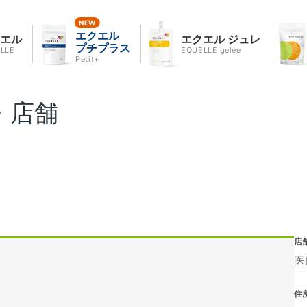
エクエル
クエル
エクエル ジュレ
プチプラス
LLE
EQUELLE gelée
Petit+
・店舗
店
医
住