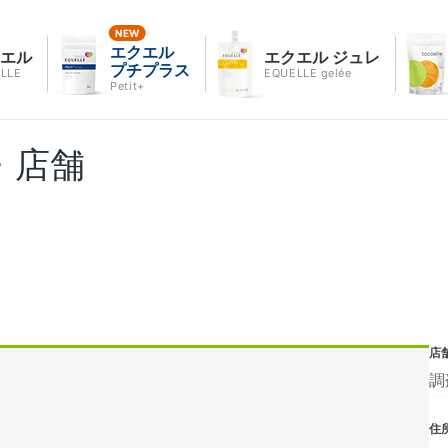
エクエル
クエル
エクエル ジュレ
プチプラス
LLE
EQUELLE gelée
Petit+
・店舗
店
調
住