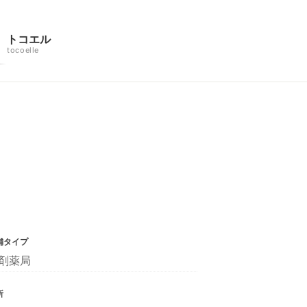
トコエル
tocoelle
舗タイプ
剤薬局
所