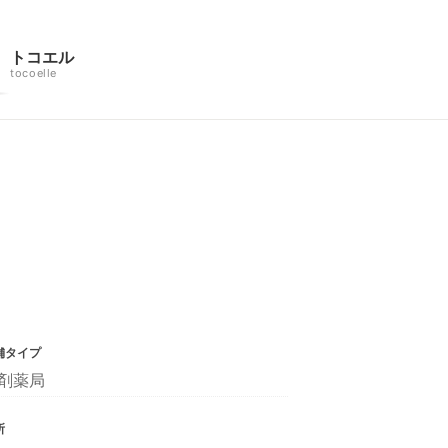
トコエル
tocoelle
舗タイプ
剤薬局
所