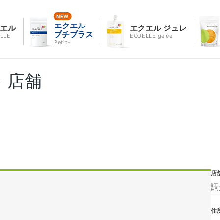
エクエル
クエル
エクエル ジュレ
プチプラス
LLE
EQUELLE gelée
Petit+
・店舗
店
調
住