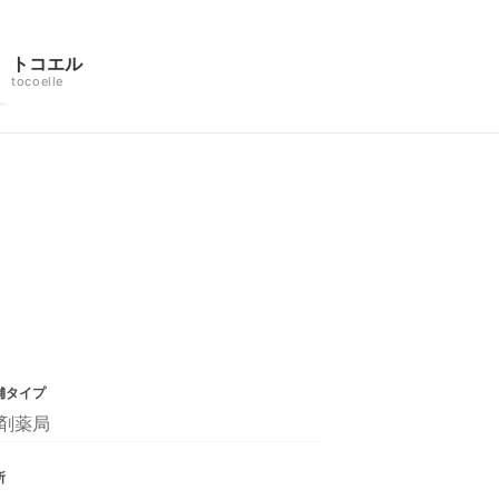
トコエル
tocoelle
舗タイプ
剤薬局
所