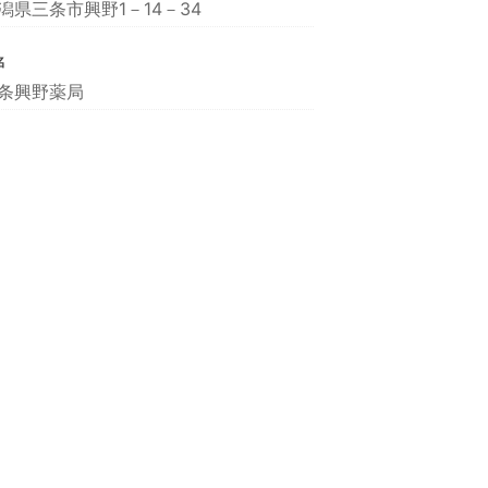
潟県三条市興野1－14－34
名
条興野薬局