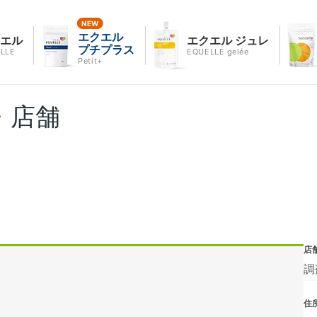
エクエル
クエル
エクエル ジュレ
プチプラス
LLE
EQUELLE gelée
Petit+
・店舗
店
調
住