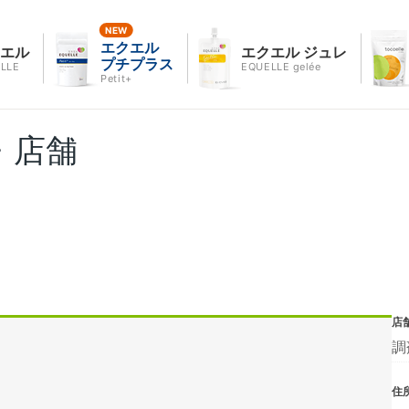
エクエル
クエル
エクエル ジュレ
プチプラス
LLE
EQUELLE gelée
Petit+
・店舗
店
調
住