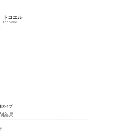
トコエル
tocoelle
舗タイプ
剤薬局
所