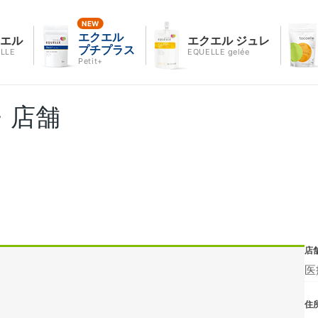
エクエル
クエル
エクエル ジュレ
プチプラス
LLE
EQUELLE gelée
Petit+
・店舗
店
医
住