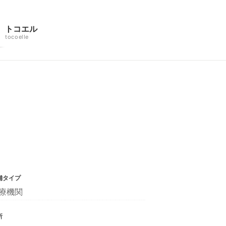
トコエル
tocoelle
舗タイプ
療機関
所