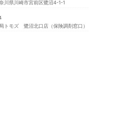
奈川県川崎市宮前区鷺沼4-1-1
名
局トモズ 鷺沼北口店（保険調剤窓口）