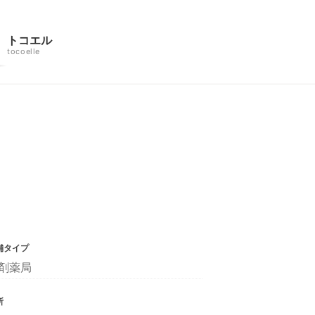
トコエル
tocoelle
舗タイプ
剤薬局
所