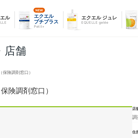
エクエル
クエル
エクエル ジュレ
プチプラス
LLE
EQUELLE gelée
Petit+
・店舗
（保険調剤窓口）
（保険調剤窓口）
店
調
住