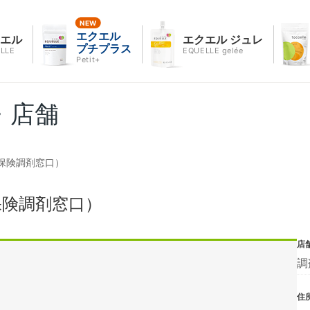
エクエル
クエル
エクエル ジュレ
プチプラス
LLE
EQUELLE gelée
Petit+
・店舗
保険調剤窓口）
保険調剤窓口）
店
調
住