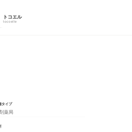
トコエル
tocoelle
舗タイプ
剤薬局
所