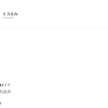
トコエル
tocoelle
舗タイプ
剤薬局
所