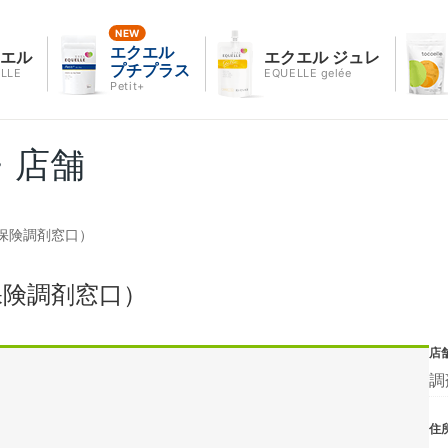
エクエル
クエル
エクエル ジュレ
プチプラス
LLE
EQUELLE gelée
Petit+
・店舗
保険調剤窓口）
保険調剤窓口）
店
調
住