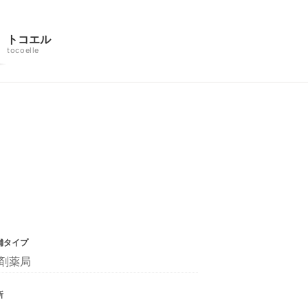
トコエル
tocoelle
舗タイプ
剤薬局
所