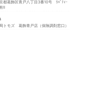
京都葛飾区青戸八丁目3番10号 ﾘﾊﾞﾃｨｰ
有Ⅱ
名
局トモズ 葛飾青戸店（保険調剤窓口）