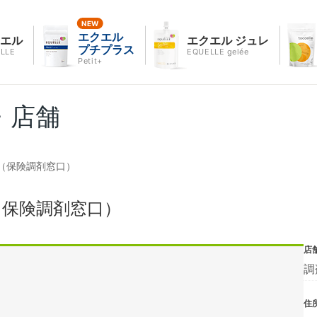
エクエル
クエル
エクエル ジュレ
プチプラス
LLE
EQUELLE gelée
Petit+
・店舗
（保険調剤窓口）
（保険調剤窓口）
店
調
住