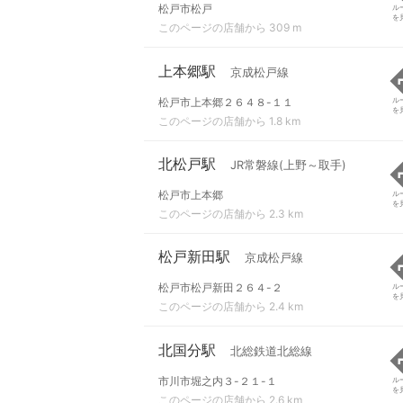
松戸市松戸
ル
を
このページの店舗から 309 m
上本郷駅
京成松戸線
松戸市上本郷２６４８-１１
ル
を
このページの店舗から 1.8 km
北松戸駅
JR常磐線(上野～取手)
松戸市上本郷
ル
を
このページの店舗から 2.3 km
松戸新田駅
京成松戸線
松戸市松戸新田２６４-２
ル
を
このページの店舗から 2.4 km
北国分駅
北総鉄道北総線
市川市堀之内３-２１-１
ル
を
このページの店舗から 2.6 km