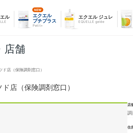
エクエル
クエル
エクエル ジュレ
プチプラス
LLE
EQUELLE gelée
Petit+
・店舗
ツド店（保険調剤窓口）
ツド店（保険調剤窓口）
店
調
住