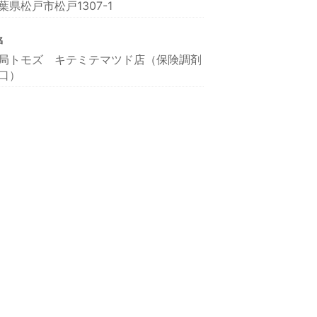
葉県松戸市松戸1307-1
名
局トモズ キテミテマツド店（保険調剤
口）