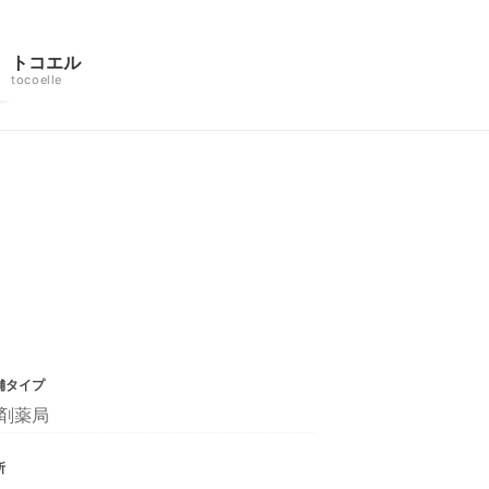
トコエル
tocoelle
舗タイプ
剤薬局
所