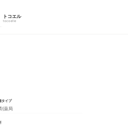
トコエル
tocoelle
舗タイプ
剤薬局
所