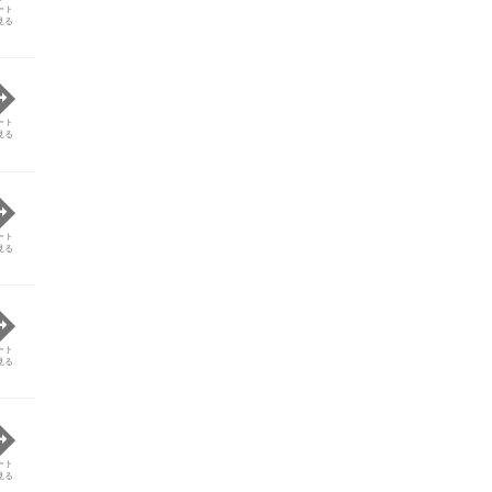
ート
見る
ート
見る
ート
見る
ート
見る
ート
見る