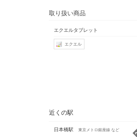
取り扱い商品
エクエルタブレット
エクエル
近くの駅
日本橋駅
東京メトロ銀座線 など