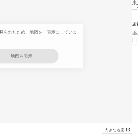
東
一
店
見られたため、地図を非表示にしていま
薬
口
地図を表示
大きな地図