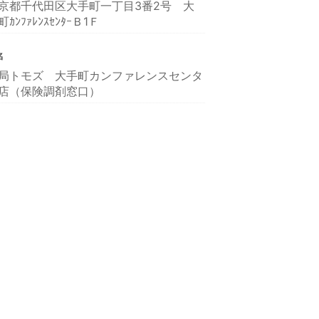
京都千代田区大手町一丁目3番2号 大
町ｶﾝﾌｧﾚﾝｽｾﾝﾀｰＢ1Ｆ
名
局トモズ 大手町カンファレンスセンタ
店（保険調剤窓口）