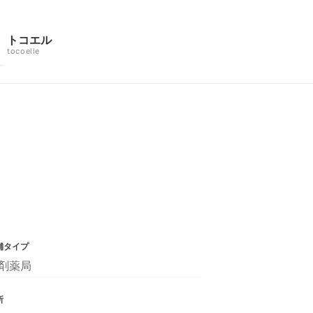
トコエル
tocoelle
舗タイプ
剤薬局
所