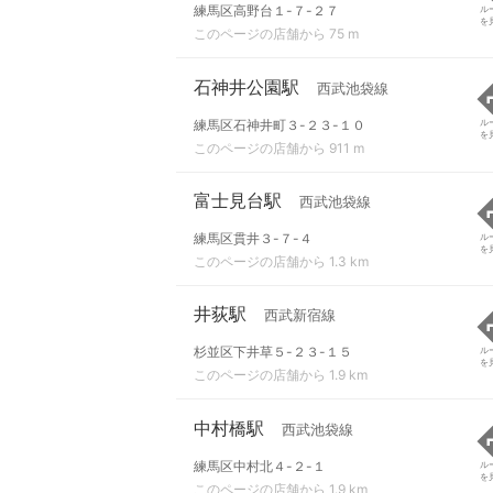
練馬区高野台１-７-２７
ル
を
このページの店舗から 75 m
石神井公園駅
西武池袋線
練馬区石神井町３-２３-１０
ル
を
このページの店舗から 911 m
富士見台駅
西武池袋線
練馬区貫井３-７-４
ル
を
このページの店舗から 1.3 km
井荻駅
西武新宿線
杉並区下井草５-２３-１５
ル
を
このページの店舗から 1.9 km
中村橋駅
西武池袋線
練馬区中村北４-２-１
ル
を
このページの店舗から 1.9 km