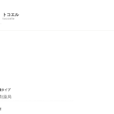
トコエル
tocoelle
舗タイプ
剤薬局
所