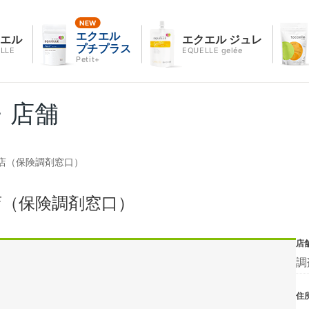
エクエル
クエル
エクエル ジュレ
プチプラス
LLE
EQUELLE gelée
Petit+
・店舗
店（保険調剤窓口）
店（保険調剤窓口）
店
調
住