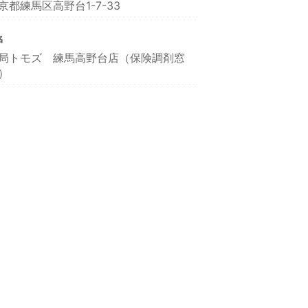
京都練馬区高野台1-7-33
名
局トモズ 練馬高野台店（保険調剤窓
）