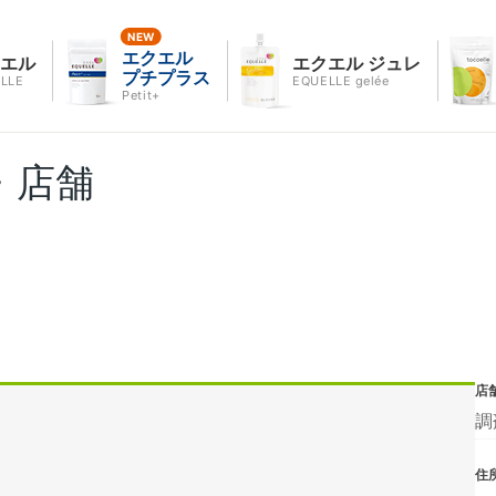
エクエル
クエル
エクエル ジュレ
プチプラス
LLE
EQUELLE gelée
Petit+
・店舗
店
調
住