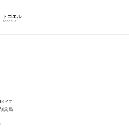
トコエル
tocoelle
舗タイプ
剤薬局
所