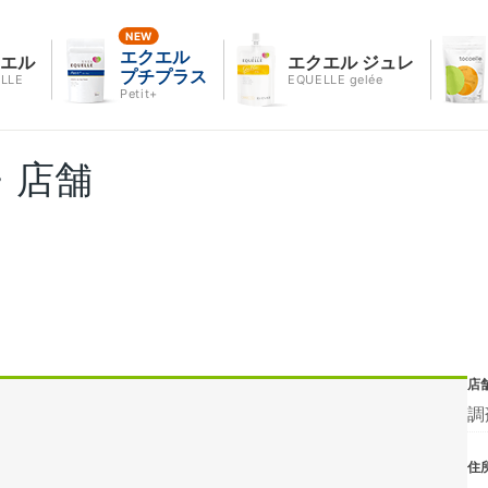
エクエル
クエル
エクエル ジュレ
プチプラス
LLE
EQUELLE gelée
Petit+
・店舗
店
調
住