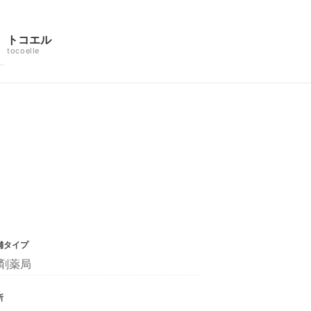
トコエル
tocoelle
舗タイプ
剤薬局
所