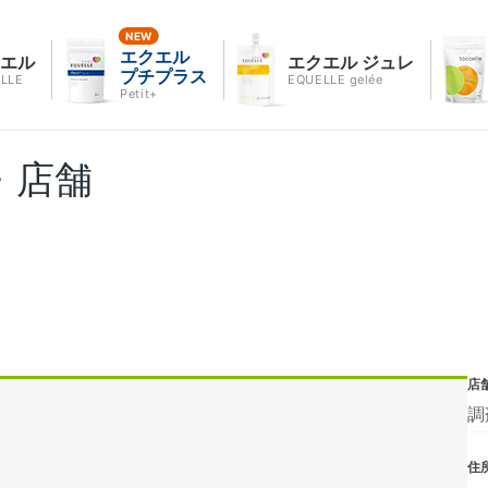
エクエル
クエル
エクエル ジュレ
プチプラス
LLE
EQUELLE gelée
Petit+
・店舗
店
調
住