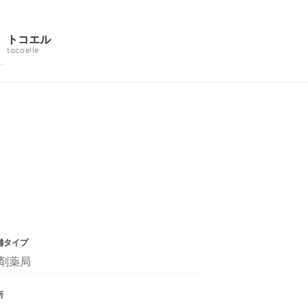
トコエル
tocoelle
舗タイプ
剤薬局
所