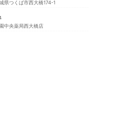
城県つくば市西大橋174-1
名
園中央薬局西大橋店