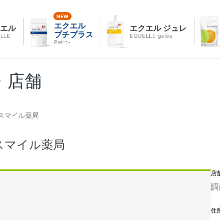
エクエル
クエル
エクエル ジュレ
プチプラス
LLE
EQUELLE gelée
Petit+
・店舗
スマイル薬局
スマイル薬局
店
調
住