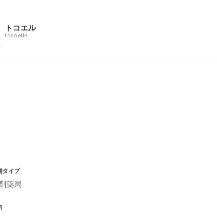
トコエル
tocoelle
舗タイプ
剤薬局
所